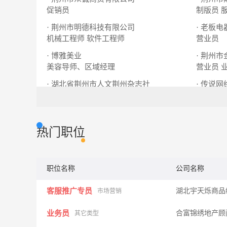
促销员
制版员
· 荆州市明德科技有限公司
· 老板电
机械工程师
软件工程师
营业员
· 博雅美业
· 荆州
美容导师、区域经理
营业员
· 湖北省荆州市人文荆州杂志社
· 传说
信息员
首席设计师
外语在线
热门职位
职位名称
公司名称
客服推广专员
湖北宇天烁商品
市场营销
业务员
合富锦绣地产顾
其它类型