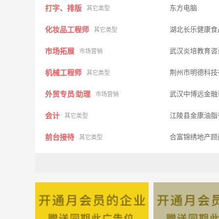
打字、排版
东方电脑
其它类型
化妆品工程师
湖北长乐健康食
其它类型
市场拓展
武汉炎培教育咨
市场营销
机械工程师
荆州市明德科技
其它类型
外贸专员∕助理
武汉中博远金融
市场营销
会计
江陵县金康油脂
其它类型
前台接待
合富锦绣地产顾
其它类型
营业员
荆州市金匠门
其它类型
置业顾问
合富锦绣地产顾
其它类型
美容导师、区域经理
博雅美业
其它类型