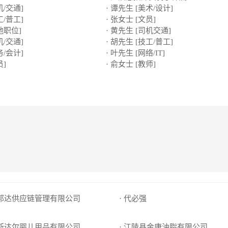
机/交通]
· 谭先生 [美术/设计]
工/普工]
· 张女士 [文员]
他职位]
· 黄先生 [司机交通]
机/交通]
· 胡先生 [技工/普工]
务/会计]
· 叶先生 [网络/IT]
员]
· 俞女士 [教师]
京邦达供应链管理有限公司
· 代必强
市斯达尔婴儿用品有限公司
· 江陵县金康油脂有限公司