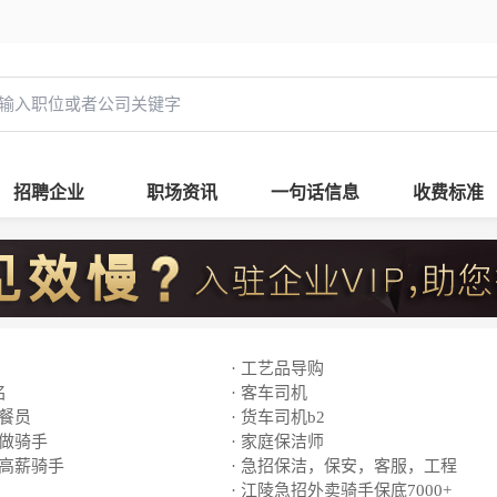
招聘企业
职场资讯
一句话信息
收费标准
· 工艺品导购
名
· 客车司机
送餐员
· 货车司机b2
来做骑手
· 家庭保洁师
招高薪骑手
· 急招保洁，保安，客服，工程
· 江陵急招外卖骑手保底7000+