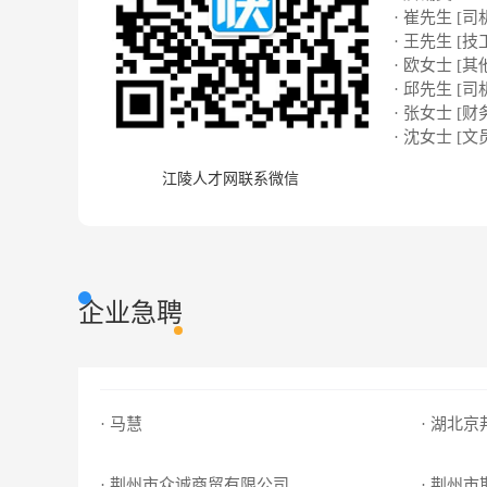
· 崔先生 [司
· 王先生 [技
· 欧女士 [其
· 邱先生 [司
· 张女士 [财
· 沈女士 [文
江陵人才网联系微信
企业急聘
· 马慧
· 湖北
· 荆州市众诚商贸有限公司
· 荆州