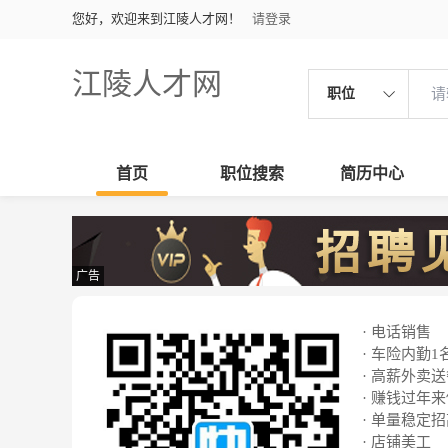
您好，欢迎来到江陵人才网！
请登录
江陵人才网
职位
首页
职位搜索
简历中心
广告
· 电话销售
· 车险内勤1
· 高薪外卖
· 赚钱过年
· 单量稳定
· 店铺美工