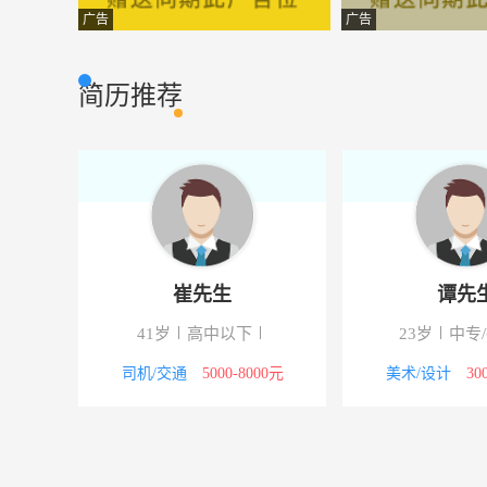
送货司机
荆州市喜多经贸
其它类型
广告
广告
行政文员
武汉华阳众成商
市场营销
简历推荐
行政文员
武汉市东西湖舵
市场营销
制版员
荆州市斯达尔婴
其它类型
客服人员
武汉炎培教育咨
市场营销
会计
荆州市楚鑫物流
其它类型
崔先生
谭先
软件工程师
荆州市明德科技
其它类型
41岁
高中以下
23岁
中专
信息员
湖北省荆州市人
其它类型
议
司机/交通
5000-8000元
美术/设计
30