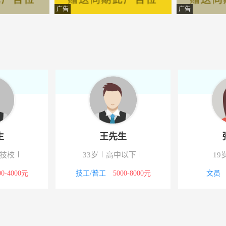
有限公司
-湖北江陵
广告
广告
贸有限公司
-江陵
落口玉琦装璜建材经营部
-江陵
儿用品有限公司
-湖北江陵
询有限公司
-江陵
配送有限公司
-湖北江陵
生
王先生
有限公司
-湖北江陵
/技校
33岁
高中以下
19
文荆州杂志社
-湖北江陵
00-4000元
技工/普工
5000-8000元
文员