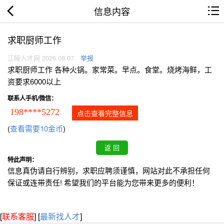
信息内容
求职厨师工作
江陵人才网 2026.08.07
举报
求职厨师工作 各种火锅。家常菜。早点。食堂。烧烤海鲜，工
资要求6000以上
联系人手机/微信：
198****5272
点击查看完整信息
(
查看需要10金币
)
特此声明：
信息真伪请自行辨别，求职应聘须谨慎，网站对此不承担任何
保证或连带责任! 希望我们的平台能为您带来更多的便利！
[
联系客服
]
[
最新找人才
]